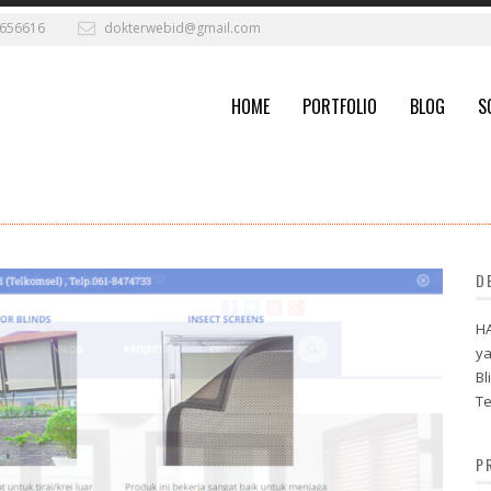
656616
dokterwebid@gmail.com
HOME
PORTFOLIO
BLOG
S
D
HA
ya
Bl
Te
P