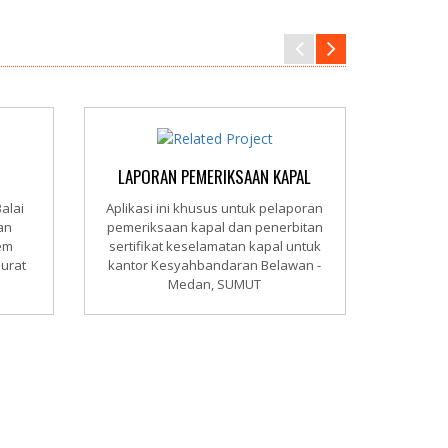
LAPORAN PEMERIKSAAN KAPAL
alai
Aplikasi ini khusus untuk pelaporan
Aplika
an
pemeriksaan kapal dan penerbitan
banyak 
tem
sertifikat keselamatan kapal untuk
seki
urat
kantor Kesyahbandaran Belawan -
peru
Medan, SUMUT
jamaah