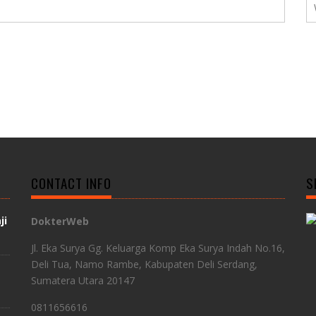
CONTACT INFO
S
ji
DokterWeb
Jl. Eka Surya Gg. Keluarga Komp Eka Surya Indah No.16,
Deli Tua, Namo Rambe, Kabupaten Deli Serdang,
Sumatera Utara 20147
0811656616