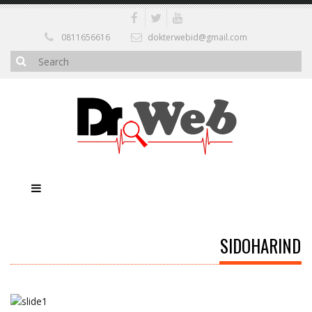
0811656616
dokterwebid@gmail.com
SIDOHARIND