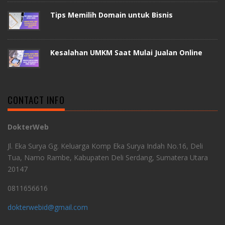
Tips Memilih Domain untuk Bisnis
Kesalahan UMKM Saat Mulai Jualan Online
CONTACT INFO
DokterWeb
Jl. Eka Surya Gg. Keluarga Komp Eka Surya Indah No.16, Deli
Tua, Namo Rambe, Kabupaten Deli Serdang, Sumatera Utara
20147
0811656616
dokterwebid@gmail.com