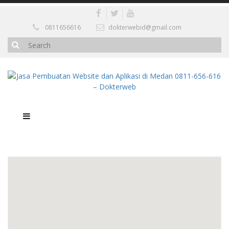
0811656616
dokterwebid@gmail.com