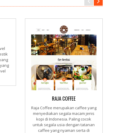
vel
Kios 
estik
maca
 yang
tanaman
 yang
di Med
avel
yang 
owner 
toko o
RAJA COFFEE
Raja Coffee merupakan caffee yang
menyediakan segala macam jenis
kopi di Indonesia. Paling cocok
untuk segala usia dengan tatanan
caffee yang nyaman serta di