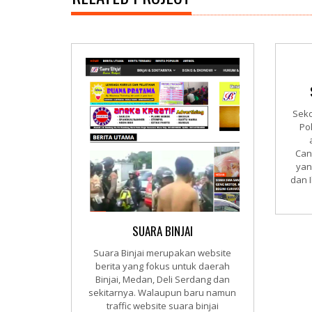
Seko
Po
Can
yan
dan 
SUARA BINJAI
Suara Binjai merupakan website
berita yang fokus untuk daerah
Binjai, Medan, Deli Serdang dan
sekitarnya. Walaupun baru namun
traffic website suara binjai