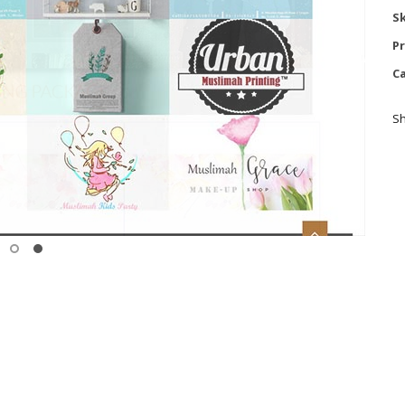
Sk
Pr
Ca
Sh