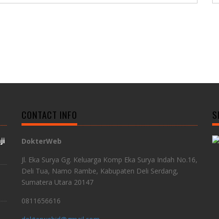
CONTACT INFO
S
ji
DokterWeb
Jl. Eka Surya Gg. Keluarga Komp Eka Surya Indah No.16,
Deli Tua, Namo Rambe, Kabupaten Deli Serdang,
Sumatera Utara 20147
0811656616