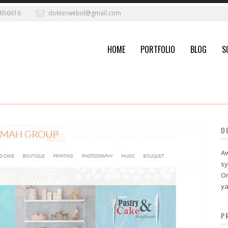
656616
dokterwebid@gmail.com
HOME
PORTFOLIO
BLOG
S
D
Aw
sy
Or
ya
P