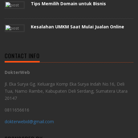
Tips Memilih Domain untuk Bisnis
Kesalahan UMKM Saat Mulai Jualan Online
CONTACT INFO
DokterWeb
Jl. Eka Surya Gg. Keluarga Komp Eka Surya Indah No.16, Deli
Tua, Namo Rambe, Kabupaten Deli Serdang, Sumatera Utara
20147
0811656616
dokterwebid@gmail.com