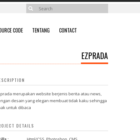
OURCE CODE
TENTANG
CONTACT
EZPRADA
ESCRIPTION
prada merupakan website berjenis berita atau news,
ngan desain yang elegan membuat tidak kaku sehingga
ak untuk dibaca
ROJECT DETAILS
ills :
Html/CSS, Photoshop, CMS