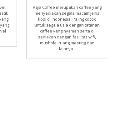
vel
Raja Coffee merupakan caffee yang
Kios 
estik
menyediakan segala macam jenis
maca
 yang
kopi di Indonesia. Paling cocok
tanaman
 yang
untuk segala usia dengan tatanan
di Med
avel
caffee yang nyaman serta di
yang 
sediakan dengan fasilitas wifi,
owner 
mushola, ruang meeting dan
toko o
lainnya.