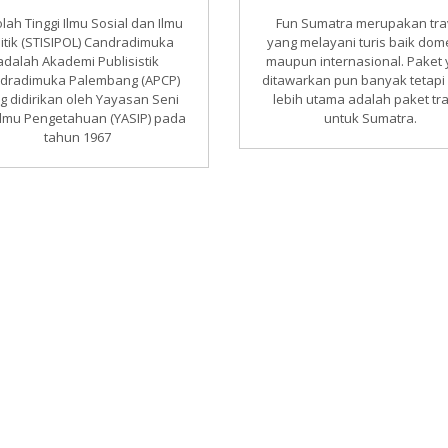
lah Tinggi Ilmu Sosial dan Ilmu
Fun Sumatra merupakan tra
litik (STISIPOL) Candradimuka
yang melayani turis baik dom
adalah Akademi Publisistik
maupun internasional. Paket
dradimuka Palembang (APCP)
ditawarkan pun banyak tetapi
g didirikan oleh Yayasan Seni
lebih utama adalah paket tr
Ilmu Pengetahuan (YASIP) pada
untuk Sumatra.
tahun 1967