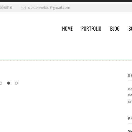
656616
dokterwebid@gmail.com
HOME
PORTFOLIO
BLOG
S
D
ez
de
en
P
Sk