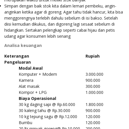
Simpan dengan baik stok kita dalam lemari pembeku, angin-
anginkan ketika agar di goreng. Agar tahu tidak hancur, kita bisa
menggorengnya terlebih dahulu sebelum di isi bakso. Setelah
diisi kemudian dikukus, dan digoreng lagi sesaat sebelum di
hidangkan. Sertakan pelengkap seperti cabai hijau dan petis
udang agar konsumen lebih senang
Analisa keuangan
Keterangan
Rupiah
Pengeluaran
Modal Awal
Komputer + Modem
3.000.000
Kamera
900.000
Alat masak
300.000
Kompor + LPG
1.000.000
Biaya Operasional
30 kg daging sapi @ Rp.60.000
1.800.000
30 kaleng tahu @ Rp.30.000
900.000
10 kg tepung sagu @ Rp.12.000
120.000
Bumbu
120.000
20 ltr minyak goreng@ Rp.10.000
200.000