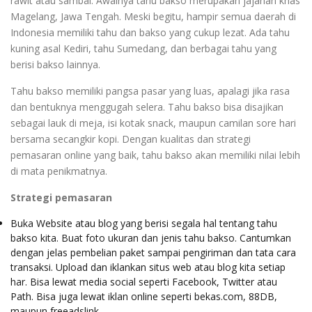
rawit atau sambal. Awalnya tahu bakso merupakan jajanan khas
Magelang, Jawa Tengah. Meski begitu, hampir semua daerah di
Indonesia memiliki tahu dan bakso yang cukup lezat. Ada tahu
kuning asal Kediri, tahu Sumedang, dan berbagai tahu yang
berisi bakso lainnya.
Tahu bakso memiliki pangsa pasar yang luas, apalagi jika rasa
dan bentuknya menggugah selera. Tahu bakso bisa disajikan
sebagai lauk di meja, isi kotak snack, maupun camilan sore hari
bersama secangkir kopi. Dengan kualitas dan strategi
pemasaran online yang baik, tahu bakso akan memiliki nilai lebih
di mata penikmatnya.
Strategi pemasaran
Buka Website atau blog yang berisi segala hal tentang tahu
bakso kita. Buat foto ukuran dan jenis tahu bakso. Cantumkan
dengan jelas pembelian paket sampai pengiriman dan tata cara
transaksi. Upload dan iklankan situs web atau blog kita setiap
har. Bisa lewat media social seperti Facebook, Twitter atau
Path. Bisa juga lewat iklan online seperti bekas.com, 88DB,
maupun freeadslink.