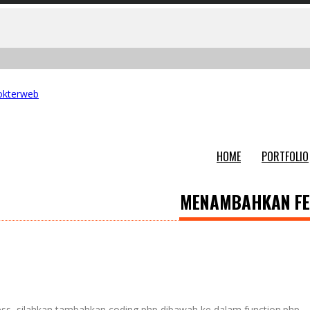
HOME
PORTFOLIO
MENAMBAHKAN FE
ss, silahkan tambahkan coding php dibawah ke dalam function.php.