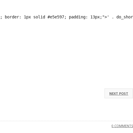
; border: 1px solid #e5e597; padding: 13px;">' . do_shor
NEXT POST
0 COMMENTS