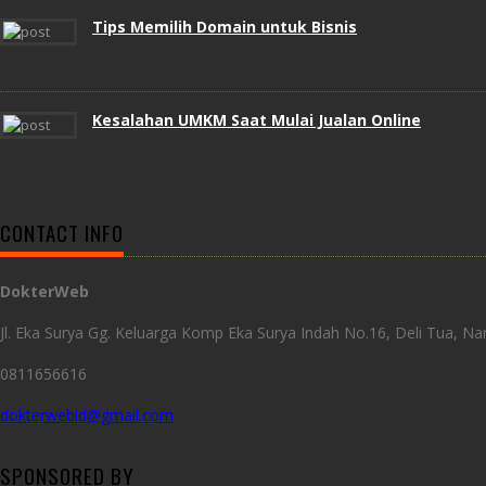
Tips Memilih Domain untuk Bisnis
Kesalahan UMKM Saat Mulai Jualan Online
CONTACT INFO
DokterWeb
Jl. Eka Surya Gg. Keluarga Komp Eka Surya Indah No.16, Deli Tua,
0811656616
dokterwebid@gmail.com
SPONSORED BY