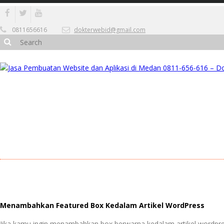
0811656616
dokterwebid@gmail.com
Menambahkan Featured Box Kedalam Artikel WordPress
Jika kamu ingin menambahkan box berwarna kedalam artikel wordpre