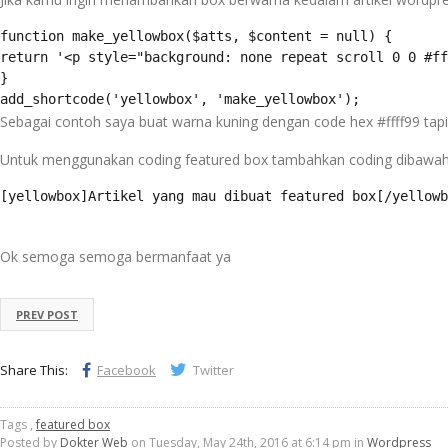
function make_yellowbox($atts, $content = null) {

return '<p style="background: none repeat scroll 0 0 #ff
}

Sebagai contoh saya buat warna kuning dengan code hex #ffff99 tapi 
Untuk menggunakan coding featured box tambahkan coding dibawah 
[yellowbox]Artikel yang mau dibuat featured box[/yellowb
Ok semoga semoga bermanfaat ya
PREV POST
Share This:
Facebook
Twitter
Tags ,
featured box
Posted by
Dokter Web
on Tuesday, May 24th, 2016 at 6:14 pm in
Wordpress