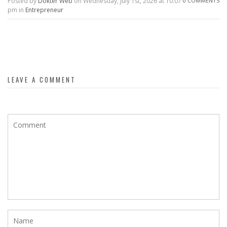
Posted by
Dokter Web
on Wednesday, July 1st, 2026 at 10:07
0 COMMENTS
pm in
Entrepreneur
LEAVE A COMMENT