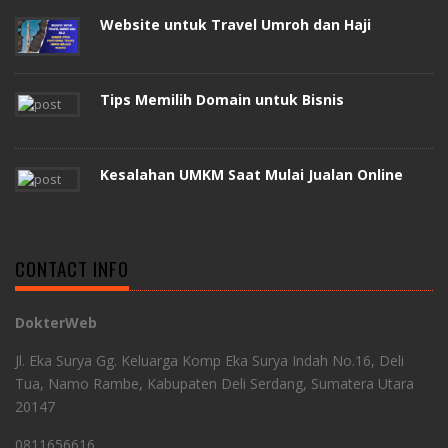
Website untuk Travel Umroh dan Haji
Tips Memilih Domain untuk Bisnis
Kesalahan UMKM Saat Mulai Jualan Online
CONTACT INFO
DokterWeb
Jl. Eka Surya Gg. Keluarga Komp Eka Surya Indah No.16, Deli
Tua, Namo Rambe, Kabupaten Deli Serdang, Sumatera Utara
20147
0811656616