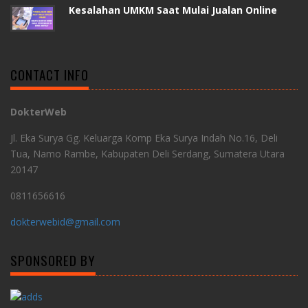
Kesalahan UMKM Saat Mulai Jualan Online
CONTACT INFO
DokterWeb
Jl. Eka Surya Gg. Keluarga Komp Eka Surya Indah No.16, Deli
Tua, Namo Rambe, Kabupaten Deli Serdang, Sumatera Utara
20147
0811656616
dokterwebid@gmail.com
SPONSORED BY