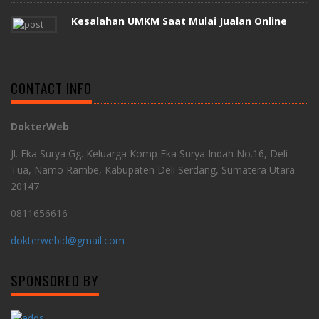
Kesalahan UMKM Saat Mulai Jualan Online
CONTACT INFO
DokterWeb
Jl. Eka Surya Gg. Keluarga Komp Eka Surya Indah No.16, Deli
Tua, Namo Rambe, Kabupaten Deli Serdang, Sumatera Utara
20147
0811656616
dokterwebid@gmail.com
SPONSORED BY