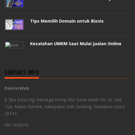
Tips Memilih Domain untuk Bisnis
Kesalahan UMKM Saat Mulai Jualan Online
CONTACT INFO
DokterWeb
Jl. Eka Surya Gg. Keluarga Komp Eka Surya Indah No.16, Deli
Tua, Namo Rambe, Kabupaten Deli Serdang, Sumatera Utara
20147
0811656616