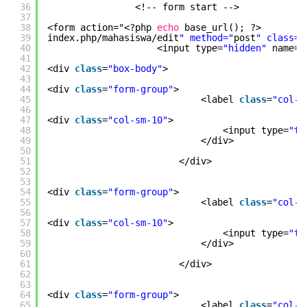
36
<!-- form start -->
37
38
<form action="<?php 
echo
base_url(); ?>
39
index.php/mahasiswa/edit
" method="
post
" class="
40
<input type=
"hidden"
name=
"
41
42
<div 
class
=
"box-body"
>
43
44
<div 
class
=
"form-group"
>
45
<label 
class
=
"col-s
46
47
<div 
class
=
"col-sm-10"
>
48
<input type=
"te
49
</div>
50
51
</div>
52
53
54
<div 
class
=
"form-group"
>
55
<label 
class
=
"col-s
56
57
<div 
class
=
"col-sm-10"
>
58
<input type=
"te
59
</div>
60
61
</div>
62
63
64
<div 
class
=
"form-group"
>
65
<label 
class
=
"col-s