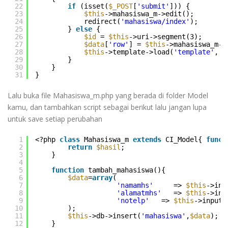
22
if
(isset(
$_POST
[
'submit'
])) {
23
$this
->mahasiswa_m->edit();
24
redirect(
'mahasiswa/index'
);
25
} 
else
{
26
$id
= 
$this
->uri->segment(3);
27
$data
[
'row'
] = 
$this
->mahasiswa_m->
28
$this
->template->load(
'template'
, 
'
29
}
30
}
31
}
Lalu buka file Mahasiswa_m.php yang berada di folder Model
kamu, dan tambahkan script sebagai berikut lalu jangan lupa
untuk save setiap perubahan
1
<?php 
class
Mahasiswa_m 
extends
CI_Model{ 
funct
2
return
$hasil
;
3
}
4
5
function
tambah_mahasiswa(){
6
$data
=
array
( 
7
'namamhs'
=> 
$this
->inp
8
'alamatmhs'
=> 
$this
->inp
9
'notelp'
=> 
$this
->input-
10
);
11
$this
->db->insert(
'mahasiswa'
,
$data
);
12
}