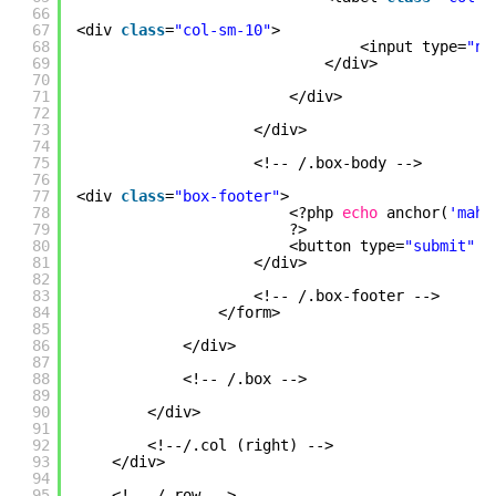
66
67
<div 
class
=
"col-sm-10"
>
68
<input type=
"nu
69
</div>
70
71
</div>
72
73
</div>
74
75
<!-- /.box-body -->
76
77
<div 
class
=
"box-footer"
>
78
<?php 
echo
anchor(
'maha
79
?>
80
<button type=
"submit"
n
81
</div>
82
83
<!-- /.box-footer -->
84
</form>
85
86
</div>
87
88
<!-- /.box -->
89
90
</div>
91
92
<!--/.col (right) -->
93
</div>
94
95
<!-- /.row -->