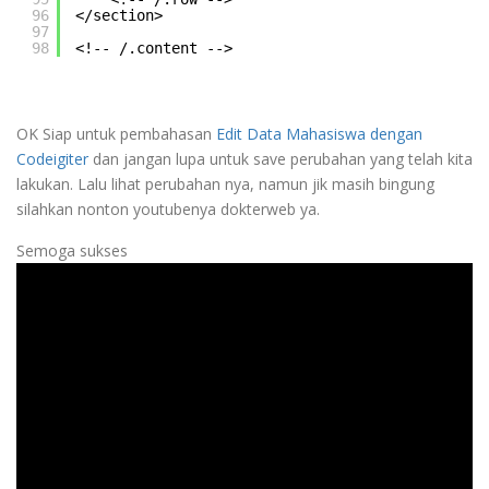
96
</section>
97
98
<!-- /.content -->
OK Siap untuk pembahasan
Edit Data Mahasiswa dengan
Codeigiter
dan jangan lupa untuk save perubahan yang telah kita
lakukan. Lalu lihat perubahan nya, namun jik masih bingung
silahkan nonton youtubenya dokterweb ya.
Semoga sukses