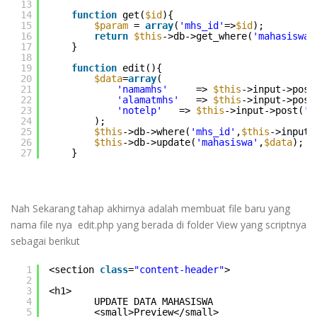
13
14
function
get(
$id
){
15
$param
= 
array
(
'mhs_id'
=>
$id
);
16
return
$this
->db->get_where(
'mahasiswa'
17
}
18
19
function
edit(){
20
$data
=
array
( 
21
'namamhs'
=> 
$this
->input->post
22
'alamatmhs'
=> 
$this
->input->post
23
'notelp'
=> 
$this
->input->post(
'n
24
);
25
$this
->db->where(
'mhs_id'
,
$this
->input-
26
$this
->db->update(
'mahasiswa'
,
$data
);
27
}
Nah Sekarang tahap akhirnya adalah membuat file baru yang
nama file nya edit.php yang berada di folder View yang scriptnya
sebagai berikut
1
<section 
class
=
"content-header"
>
2
3
<h1>
4
UPDATE DATA MAHASISWA
5
<small>Preview</small>