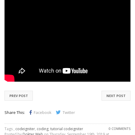
PREV POST
NEXT POST
Share This:
Facebook
Twitter
Tags ,
codeigniter
,
coding
,
tutorial codeigniter
0 COMMENTS
Posted by
Dokter Web
on Thursday, September 19th, 2019 at