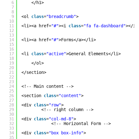
6
</h1>
7
8
9
<ol 
class
=
"breadcrumb"
>
10
11
<li><a href=
"#"
><i 
class
=
"fa fa-dashboard"
></i>
12
13
14
<li><a href=
"#"
>Forms</a></li>
15
16
17
<li 
class
=
"active"
>General Elements</li>
18
19
</ol>
20
21
</section>
22
23
24
<!-- Main content -->
25
26
<section 
class
=
"content"
>
27
28
<div 
class
=
"row"
>
29
<!-- right column -->
30
31
<div 
class
=
"col-md-8"
>
32
<!-- Horizontal Form -->
33
34
<div 
class
=
"box box-info"
>
35