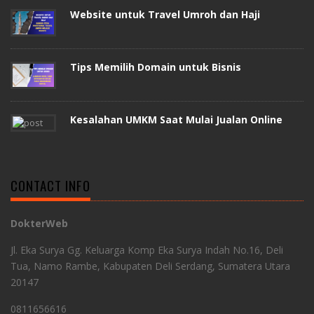
Website untuk Travel Umroh dan Haji
Tips Memilih Domain untuk Bisnis
Kesalahan UMKM Saat Mulai Jualan Online
CONTACT INFO
DokterWeb
Jl. Eka Surya Gg. Keluarga Komp Eka Surya Indah No.16, Deli
Tua, Namo Rambe, Kabupaten Deli Serdang, Sumatera Utara
20147
0811656616