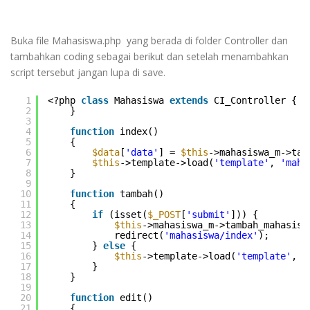
Buka file Mahasiswa.php yang berada di folder Controller dan
tambahkan coding sebagai berikut dan setelah menambahkan
script tersebut jangan lupa di save.
1
<?php 
class
Mahasiswa 
extends
CI_Controller { 
f
2
}
3
4
function
index()
5
{
6
$data
[
'data'
] = 
$this
->mahasiswa_m->tam
7
$this
->template->load(
'template'
, 
'maha
8
}
9
10
function
tambah()
11
{
12
if
(isset(
$_POST
[
'submit'
])) {
13
$this
->mahasiswa_m->tambah_mahasisw
14
redirect(
'mahasiswa/index'
);
15
} 
else
{
16
$this
->template->load(
'template'
, 
'
17
}
18
}
19
20
function
edit()
21
{