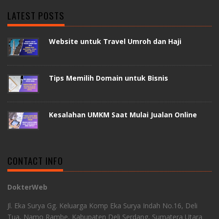
LATEST POSTS
Website untuk Travel Umroh dan Haji
Tips Memilih Domain untuk Bisnis
Kesalahan UMKM Saat Mulai Jualan Online
CONTACT INFO
DokterWeb
Jl. Eka Surya Gg. Keluarga Komp Eka Surya Indah No.16, Deli
Tua, Namo Rambe, Kabupaten Deli Serdang, Sumatera Utara