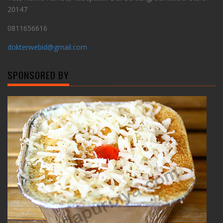
20147
0811656616
dokterwebid@gmail.com
SPONSORED BY