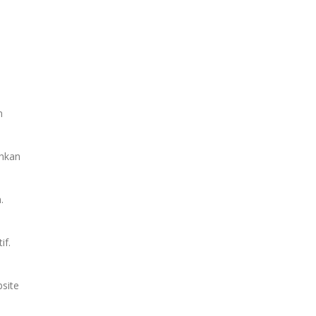
n
uhkan
.
if.
site