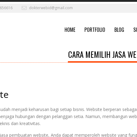
656616
dokterwebid@gmail.com
HOME
PORTFOLIO
BLOG
S
CARA MEMILIH JASA WE
te
t sudah menjadi keharusan bagi setiap bisnis.
Website berperan sebagai
 menjaga hubungan dengan pelanggan setia.
Namun, membangun webs
knis dan kreativitas.
asa pembuatan website, Anda dapat memperoleh website yang fungs