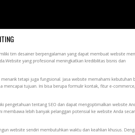
NTING
miliki tim desainer berpengalaman yang dapat membuat website men
da.
Website yang profesional meningkatkan kredibilitas bisnis dan
 menarik tetapi juga fungsional. Jasa website memahami kebutuhan b
ncapai tujuan. Ini bisa berupa formulir kontak, fitur e-commerce
iki pengetahuan tentang SEO dan dapat mengoptimalkan website An
Ini membawa lebih banyak pelanggan potensial ke website Anda seca
un website sendiri membutuhkan waktu dan keahlian khusus. Deng