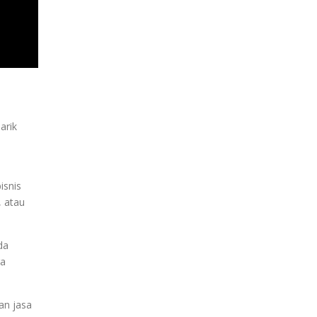
arik
isnis
, atau
da
ra
an jasa