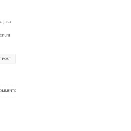
a.
Jasa
enuhi
T POST
COMMENTS