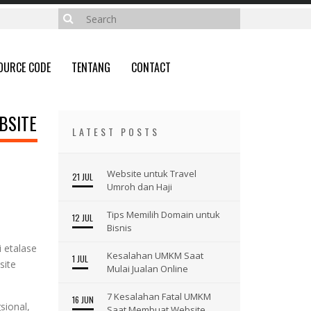
OURCE CODE
TENTANG
CONTACT
BSITE
LATEST POSTS
Website untuk Travel
21 JUL
Umroh dan Haji
Tips Memilih Domain untuk
12 JUL
Bisnis
 etalase
Kesalahan UMKM Saat
1 JUL
ite
Mulai Jualan Online
7 Kesalahan Fatal UMKM
16 JUN
ional,
Saat Membuat Website