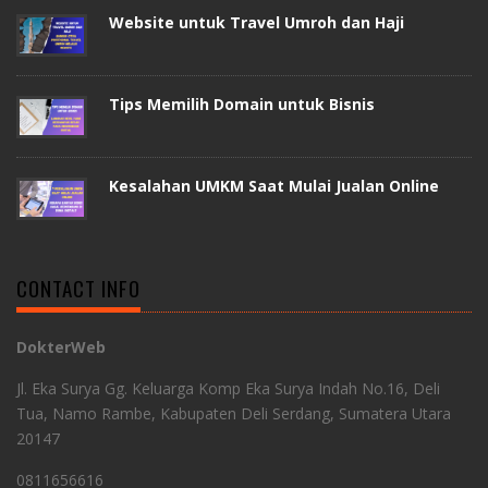
Website untuk Travel Umroh dan Haji
Tips Memilih Domain untuk Bisnis
Kesalahan UMKM Saat Mulai Jualan Online
CONTACT INFO
DokterWeb
Jl. Eka Surya Gg. Keluarga Komp Eka Surya Indah No.16, Deli
Tua, Namo Rambe, Kabupaten Deli Serdang, Sumatera Utara
20147
0811656616