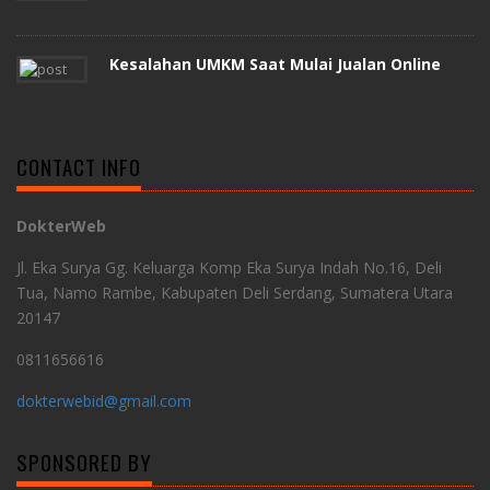
Kesalahan UMKM Saat Mulai Jualan Online
CONTACT INFO
DokterWeb
Jl. Eka Surya Gg. Keluarga Komp Eka Surya Indah No.16, Deli
Tua, Namo Rambe, Kabupaten Deli Serdang, Sumatera Utara
20147
0811656616
dokterwebid@gmail.com
SPONSORED BY