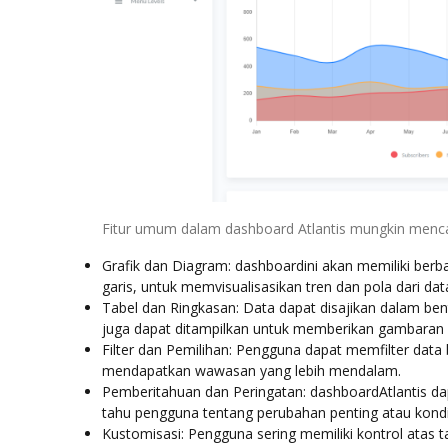
Fitur umum dalam dashboard Atlantis mungkin menc
Grafik dan Diagram: dashboardini akan memiliki berba
garis, untuk memvisualisasikan tren dan pola dari da
Tabel dan Ringkasan: Data dapat disajikan dalam bentu
juga dapat ditampilkan untuk memberikan gambaran s
Filter dan Pemilihan: Pengguna dapat memfilter data 
mendapatkan wawasan yang lebih mendalam.
Pemberitahuan dan Peringatan: dashboardAtlantis d
tahu pengguna tentang perubahan penting atau kondi
Kustomisasi: Pengguna sering memiliki kontrol atas