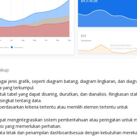
akup:
gai jenis grafik, seperti diagram batang, diagram lingkaran, dan diag
ta yang terkumpul.
k tabel yang dapat disaring, diurutkan, dan dianalisis. Ringkasan stat
ingkat tentang data.
berdasarkan kriteria tertentu atau memilih elemen tertentu untuk
apat mengintegrasikan sistem pemberitahuan atau peringatan untuk 
si yang memerlukan perhatian.
 tata letak dan penampilan dashboardsesuai dengan kebutuhan mereka