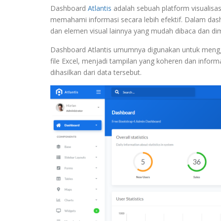
Dashboard
Atlantis
adalah sebuah platform visualis
memahami informasi secara lebih efektif. Dalam dash
dan elemen visual lainnya yang mudah dibaca dan dim
Dashboard Atlantis umumnya digunakan untuk mengga
file Excel, menjadi tampilan yang koheren dan info
dihasilkan dari data tersebut.