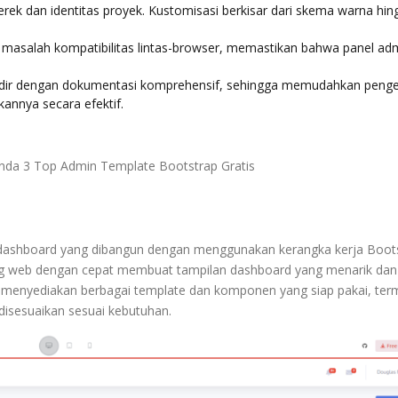
k dan identitas proyek. Kustomisasi berkisar dari skema warna hin
 masalah kompatibilitas lintas-browser, memastikan bahwa panel ad
hadir dengan dokumentasi komprehensif, sehingga memudahkan pen
nnya secara efektif.
anda 3 Top Admin Template Bootstrap Gratis
ashboard yang dibangun dengan menggunakan kerangka kerja Boots
g web dengan cepat membuat tampilan dashboard yang menarik dan
ap menyediakan berbagai template dan komponen yang siap pakai, te
disesuaikan sesuai kebutuhan.