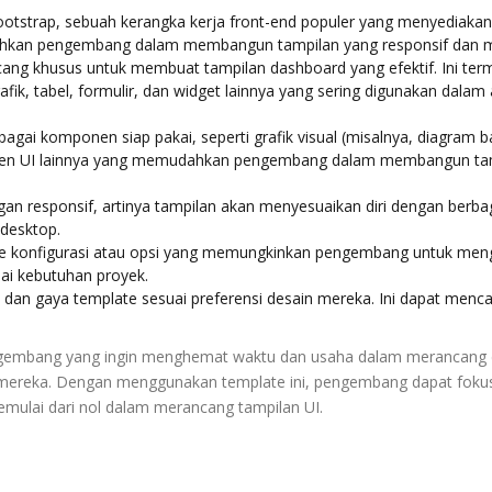
tstrap, sebuah kerangka kerja front-end populer yang menyediakan
hkan pengembang dalam membangun tampilan yang responsif dan m
ang khusus untuk membuat tampilan dashboard yang efektif. Ini ter
fik, tabel, formulir, dan widget lainnya yang sering digunakan dalam a
gai komponen siap pakai, seperti grafik visual (misalnya, diagram b
 elemen UI lainnya yang memudahkan pengembang dalam membangun ta
an responsif, artinya tampilan akan menyesuaikan diri dengan berba
 desktop.
file konfigurasi atau opsi yang memungkinkan pengembang untuk men
ai kebutuhan proyek.
an gaya template sesuai preferensi desain mereka. Ini dapat menc
engembang yang ingin menghemat waktu dan usaha dalam merancang
mereka. Dengan menggunakan template ini, pengembang dapat foku
 memulai dari nol dalam merancang tampilan UI.