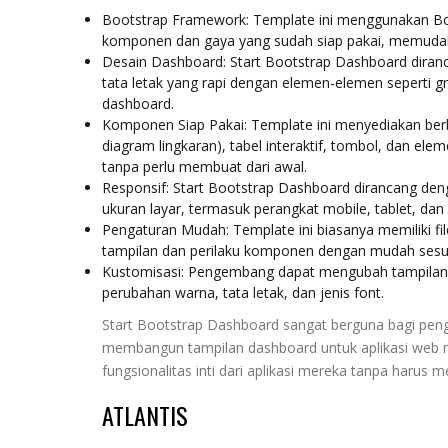
Bootstrap Framework: Template ini menggunakan Boo
komponen dan gaya yang sudah siap pakai, memuda
Desain Dashboard: Start Bootstrap Dashboard diranc
tata letak yang rapi dengan elemen-elemen seperti gra
dashboard.
Komponen Siap Pakai: Template ini menyediakan berba
diagram lingkaran), tabel interaktif, tombol, dan
tanpa perlu membuat dari awal.
Responsif: Start Bootstrap Dashboard dirancang deng
ukuran layar, termasuk perangkat mobile, tablet, dan
Pengaturan Mudah: Template ini biasanya memiliki 
tampilan dan perilaku komponen dengan mudah sesu
Kustomisasi: Pengembang dapat mengubah tampilan d
perubahan warna, tata letak, dan jenis font.
Start Bootstrap Dashboard sangat berguna bagi p
membangun tampilan dashboard untuk aplikasi web 
fungsionalitas inti dari aplikasi mereka tanpa harus
ATLANTIS