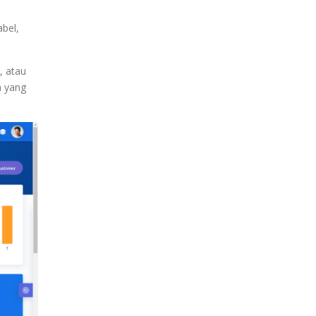
abel,
, atau
n yang