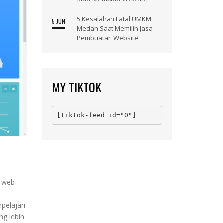
5 Kesalahan Fatal UMKM
5 JUN
Medan Saat Memilih Jasa
Pembuatan Website
MY TIKTOK
[tiktok-feed id="0"]
n web
pelajari
ng lebih