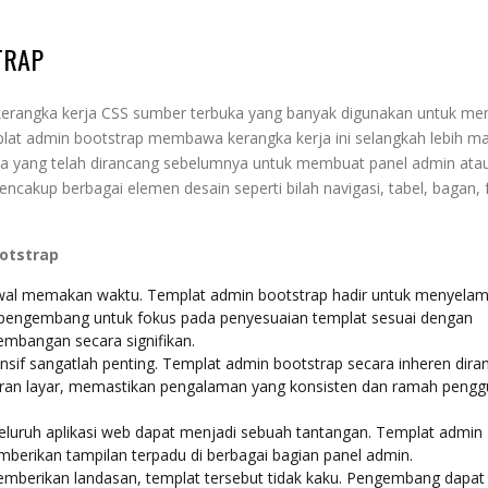
TRAP
 kerangka kerja CSS sumber terbuka yang banyak digunakan untuk m
lat admin bootstrap membawa kerangka kerja ini selangkah lebih m
yang telah dirancang sebelumnya untuk membuat panel admin ata
ncakup berbagai elemen desain seperti bilah navigasi, tabel, bagan, f
otstrap
awal memakan waktu. Templat admin bootstrap hadir untuk menyela
 pengembang untuk fokus pada penyesuaian templat sesuai dengan
mbangan secara signifikan.
onsif sangatlah penting. Templat admin bootstrap secara inheren dira
uran layar, memastikan pengalaman yang konsisten dan ramah pengg
seluruh aplikasi web dapat menjadi sebuah tantangan. Templat admin
berikan tampilan terpadu di berbagai bagian panel admin.
mberikan landasan, templat tersebut tidak kaku. Pengembang dapat