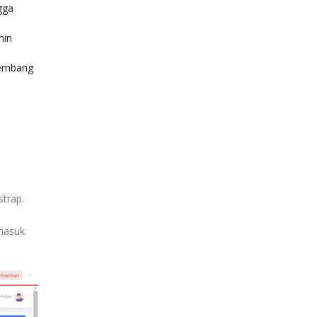
gga
min
gembang
trap.
rmasuk