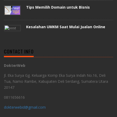
Tips Memilih Domain untuk Bisnis
Kesalahan UMKM Saat Mulai Jualan Online
CONTACT INFO
DokterWeb
Jl. Eka Surya Gg. Keluarga Komp Eka Surya Indah No.16, Deli
Tua, Namo Rambe, Kabupaten Deli Serdang, Sumatera Utara
20147
0811656616
dokterwebid@gmail.com