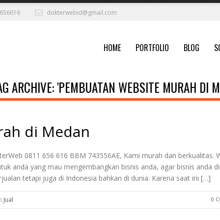
656616
dokterwebid@gmail.com
HOME
PORTFOLIO
BLOG
S
AG ARCHIVE: 'PEMBUATAN WEBSITE MURAH DI M
rah di Medan
terWeb 0811 656 616 BBM 743556AE, Kami murah dan berkualitas. 
tuk anda yang mau mengembangkan bisnis anda, agar bisnis anda di
ualan tetapi juga di Indonesia bahkan di dunia. Karena saat ini
[…]
in
Jual
0 