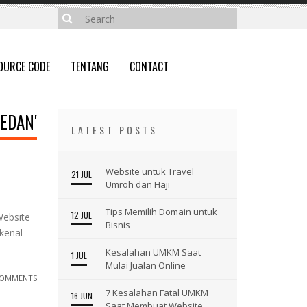
OURCE CODE
TENTANG
CONTACT
EDAN'
LATEST POSTS
Website untuk Travel
21 JUL
Umroh dan Haji
Tips Memilih Domain untuk
12 JUL
Website
Bisnis
kenal
Kesalahan UMKM Saat
1 JUL
Mulai Jualan Online
COMMENTS
7 Kesalahan Fatal UMKM
16 JUN
Saat Membuat Website