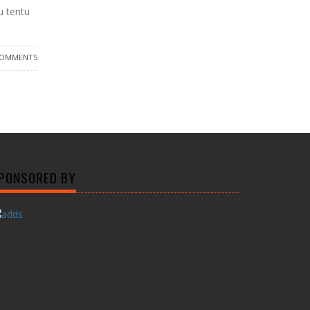
u tentu
COMMENTS
PONSORED BY