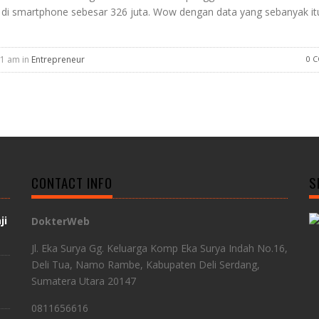
e di smartphone sebesar 326 juta. Wow dengan data yang sebanyak it
31 am in
Entrepreneur
0 
CONTACT INFO
S
ji
DokterWeb
Jl. Eka Surya Gg. Keluarga Komp Eka Surya Indah No.16,
Deli Tua, Namo Rambe, Kabupaten Deli Serdang,
Sumatera Utara 20147
0811656616