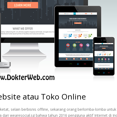
bsite atau Toko Online
n ketat, selain berbisnis offline, sekarang orang berlomba-lomba untuk
dari wearesocial.sg bahwa tahun 2016 pengguna aktif Internet di In