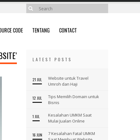
OURCE CODE
TENTANG
CONTACT
SITE'
LATEST POSTS
Website untuk Travel
21 JUL
Umroh dan Haji
Tips Memilih Domain untuk
12 JUL
Bisnis
Kesalahan UMKM Saat
1 JUL
Mulai Jualan Online
7 Kesalahan Fatal UMKM
16 JUN
Saat Membuat Website