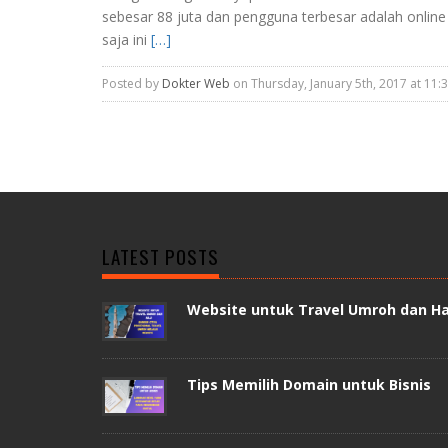
sebesar 88 juta dan pengguna terbesar adalah onlin
saja ini
[…]
Posted by
Dokter Web
on Thursday, January 5th, 2017 at 11:
LATEST POSTS
Website untuk Travel Umroh dan Ha
Tips Memilih Domain untuk Bisnis