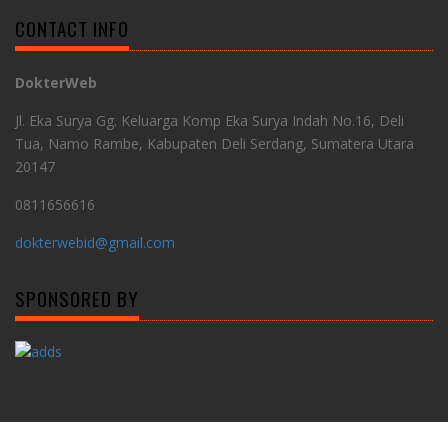
CONTACT INFO
DokterWeb
Jl. Eka Surya Gg. Keluarga Komp Eka Surya Indah No.16, Deli
Tua, Namo Rambe, Kabupaten Deli Serdang, Sumatera Utara
20147
0811656616
dokterwebid@gmail.com
SPONSORED BY