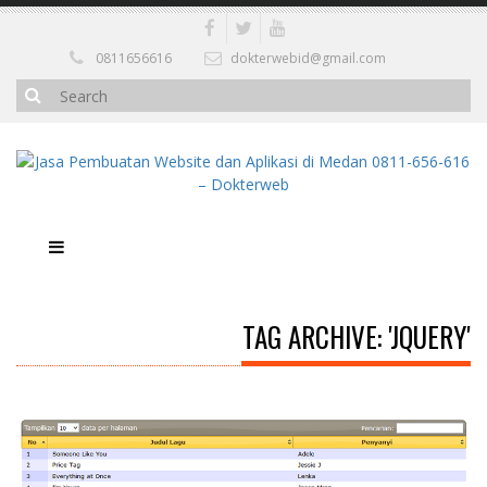
0811656616
dokterwebid@gmail.com
TAG ARCHIVE: 'JQUERY'