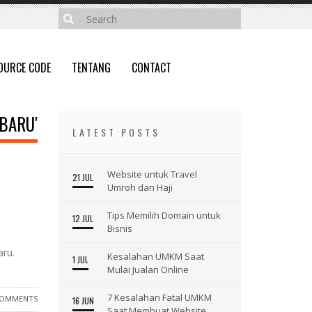
OURCE CODE
TENTANG
CONTACT
BARU'
LATEST POSTS
Website untuk Travel
21 JUL
Umroh dan Haji
Tips Memilih Domain untuk
12 JUL
Bisnis
ru.
Kesalahan UMKM Saat
1 JUL
Mulai Jualan Online
7 Kesalahan Fatal UMKM
COMMENTS
16 JUN
Saat Membuat Website