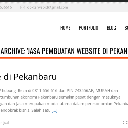
656616
dokterwebid@gmail.com
HOME
PORTFOLIO
BLOG
S
 ARCHIVE: 'JASA PEMBUATAN WEBSITE DI PEKAN
 di Pekanbaru
? hubungi Reza di 0811 656 616 dan PIN 743556AE, MURAH dan
ertumbuhan ekonomi Pekanbaru semakin pesat dengan masuknya
gangan dan Jasa merupakan modal utama dalam perekonomian Pekanba
endobrak bisnis. Salah satu
[…]
 in
Jual
0 