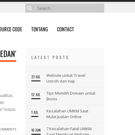
OURCE CODE
TENTANG
CONTACT
EDAN'
LATEST POSTS
Website untuk Travel
21 JUL
Umroh dan Haji
Tips Memilih Domain untuk
12 JUL
alitas.
Bisnis
dan
? Solusi
Kesalahan UMKM Saat
1 JUL
Mulai Jualan Online
7 Kesalahan Fatal UMKM
COMMENTS
16 JUN
Saat Membuat Website