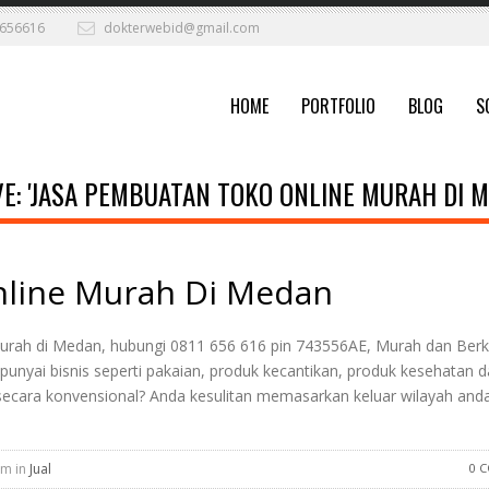
656616
dokterwebid@gmail.com
HOME
PORTFOLIO
BLOG
S
E: 'JASA PEMBUATAN TOKO ONLINE MURAH DI M
nline Murah Di Medan
ah di Medan, hubungi 0811 656 616 pin 743556AE, Murah dan Berku
yai bisnis seperti pakaian, produk kecantikan, produk kesehatan 
i secara konvensional? Anda kesulitan memasarkan keluar wilayah anda
pm in
Jual
0 