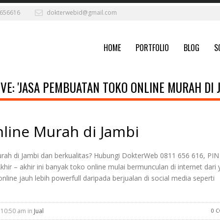
656616
dokterwebid@gmail.com
HOME
PORTFOLIO
BLOG
S
VE: 'JASA PEMBUATAN TOKO ONLINE MURAH DI J
line Murah di Jambi
h di Jambi dan berkualitas? Hubungi DokterWeb 0811 656 616, PIN
r – akhir ini banyak toko online mulai bermunculan di internet dari
ine jauh lebih powerfull daripada berjualan di social media seperti
 10:50 am in
Jual
0 