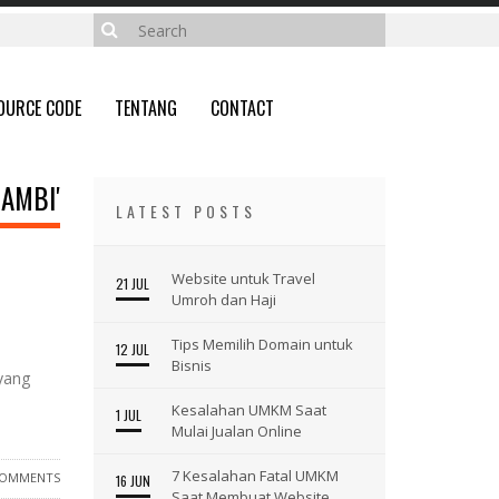
OURCE CODE
TENTANG
CONTACT
AMBI'
LATEST POSTS
Website untuk Travel
21 JUL
Umroh dan Haji
Tips Memilih Domain untuk
12 JUL
Bisnis
 yang
Kesalahan UMKM Saat
1 JUL
Mulai Jualan Online
7 Kesalahan Fatal UMKM
COMMENTS
16 JUN
Saat Membuat Website