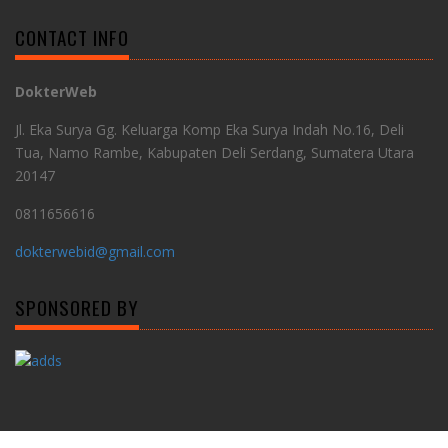
CONTACT INFO
DokterWeb
Jl. Eka Surya Gg. Keluarga Komp Eka Surya Indah No.16, Deli
Tua, Namo Rambe, Kabupaten Deli Serdang, Sumatera Utara
20147
0811656616
dokterwebid@gmail.com
SPONSORED BY