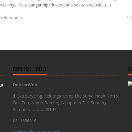
n lainnya. Peta sangat diperlukan pada sebuah website
[…]
 in
Wordpress
0 
CONTACT INFO
S
ji
DokterWeb
Jl. Eka Surya Gg. Keluarga Komp Eka Surya Indah No.16,
Deli Tua, Namo Rambe, Kabupaten Deli Serdang,
Sumatera Utara 20147
0811656616
dokterwebid@gmail.com