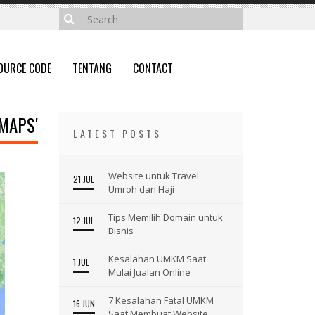
OURCE CODE
TENTANG
CONTACT
MAPS'
LATEST POSTS
Website untuk Travel
21 JUL
Umroh dan Haji
Tips Memilih Domain untuk
12 JUL
Bisnis
Kesalahan UMKM Saat
1 JUL
Mulai Jualan Online
7 Kesalahan Fatal UMKM
16 JUN
Saat Membuat Website