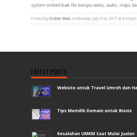
system embed baik file berupa video, audio, maps da
Posted by
Dokter Web
on Monday, July 31st, 2017 at 9:33 pm
LATEST POSTS
Website untuk Travel Umroh dan Ha
Tips Memilih Domain untuk Bisnis
Kesalahan UMKM Saat Mulai Jualan