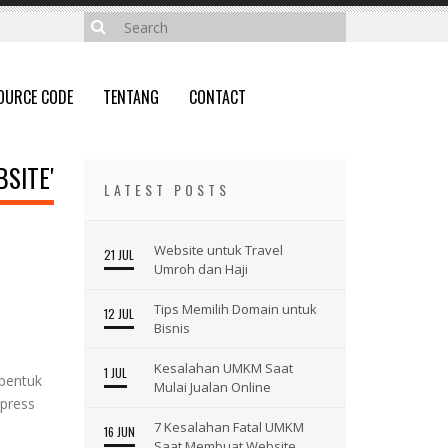
OURCE CODE
TENTANG
CONTACT
BSITE'
LATEST POSTS
Website untuk Travel
21 JUL
Umroh dan Haji
Tips Memilih Domain untuk
12 JUL
Bisnis
Kesalahan UMKM Saat
1 JUL
 bentuk
Mulai Jualan Online
dpress
7 Kesalahan Fatal UMKM
16 JUN
Saat Membuat Website