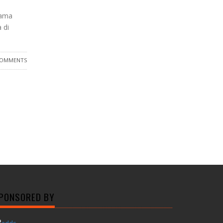
sama
 di
COMMENTS
PONSORED BY