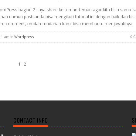
WordPress bagian 2 saya share ke teman-teman agar kita bisa sama-
an namun pasti anda bisa mengikuti tutorial ini dengan baik dan bisa
 di form comment, mudah-mudahan kami bisa membantu menjawabnya
11 am in
Wordpress
0 
1
2
CONTACT INFO
S