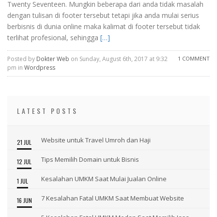
Twenty Seventeen. Mungkin beberapa dari anda tidak masalah
dengan tulisan di footer tersebut tetapi jika anda mulai serius
berbisnis di dunia online maka kalimat di footer tersebut tidak
terlihat profesional, sehingga
[…]
Posted by
Dokter Web
on Sunday, August 6th, 2017 at 9:32
1 COMMENT
pm in
Wordpress
LATEST POSTS
Website untuk Travel Umroh dan Haji
21 JUL
Tips Memilih Domain untuk Bisnis
12 JUL
Kesalahan UMKM Saat Mulai Jualan Online
1 JUL
7 Kesalahan Fatal UMKM Saat Membuat Website
16 JUN