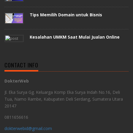
Tips Memilih Domain untuk Bisnis
Kesalahan UMKM Saat Mulai Jualan Online
CONTACT INFO
DokterWeb
Jl. Eka Surya Gg. Keluarga Komp Eka Surya Indah No.16, Deli
Tua, Namo Rambe, Kabupaten Deli Serdang, Sumatera Utara
20147
0811656616
dokterwebid@gmail.com