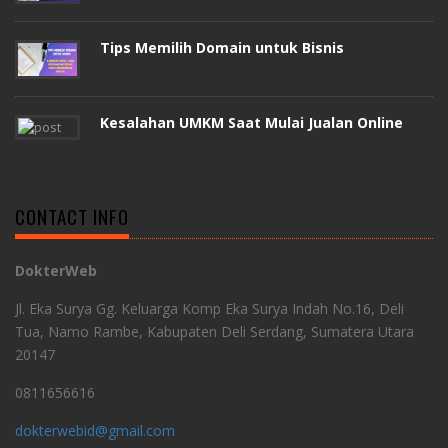
Tips Memilih Domain untuk Bisnis
Kesalahan UMKM Saat Mulai Jualan Online
CONTACT INFO
DokterWeb
Jl. Eka Surya Gg. Keluarga Komp Eka Surya Indah No.16, Deli
Tua, Namo Rambe, Kabupaten Deli Serdang, Sumatera Utara
20147
0811656616
dokterwebid@gmail.com