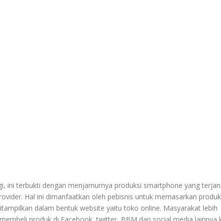
i, ini terbukti dengan menjamurnya produksi smartphone yang terja
Provider. Hal ini dimanfaatkan oleh pebisnis untuk memasarkan produ
itampilkan dalam bentuk website yaitu toko online. Masyarakat lebih
membeli produk di Facebook, twitter, BBM dan social media lainnya 