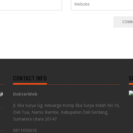
CONTACT INFO
S
ji
DokterWeb
Jl. Eka Surya Gg. Keluarga Komp Eka Surya Indah No.16,
Deli Tua, Namo Rambe, Kabupaten Deli Serdang,
Sumatera Utara 20147
0811656616