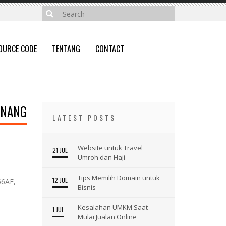
OURCE CODE
TENTANG
CONTACT
INANG
LATEST POSTS
Website untuk Travel
21 JUL
Umroh dan Haji
Tips Memilih Domain untuk
12 JUL
56AE,
Bisnis
Kesalahan UMKM Saat
1 JUL
Mulai Jualan Online