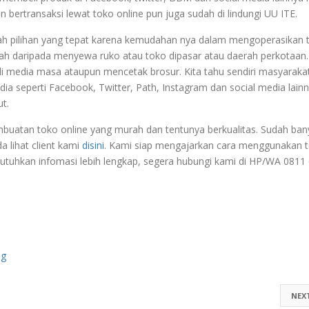
un bertransaksi lewat toko online pun juga sudah di lindungi UU ITE.
lah pilihan yang tepat karena kemudahan nya dalam mengoperasikan 
urah daripada menyewa ruko atau toko dipasar atau daerah perkotaan.
 media masa ataupun mencetak brosur. Kita tahu sendiri masyaraka
ia seperti Facebook, Twitter, Path, Instagram dan social media lain
t.
uatan toko online yang murah dan tentunya berkualitas. Sudah ban
a lihat client kami
disini
. Kami siap mengajarkan cara menggunakan 
utuhkan infomasi lebih lengkap, segera hubungi kami di HP/WA 0811
ng
NEX