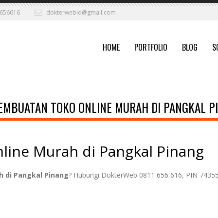
656616
dokterwebid@gmail.com
HOME
PORTFOLIO
BLOG
S
EMBUATAN TOKO ONLINE MURAH DI PANGKAL P
line Murah di Pangkal Pinang
 di Pangkal Pinang
? Hubungi DokterWeb 0811 656 616, PIN 7435