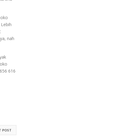
toko
 Lebih
t
nya, nah
yak
toko
 656 616
T POST