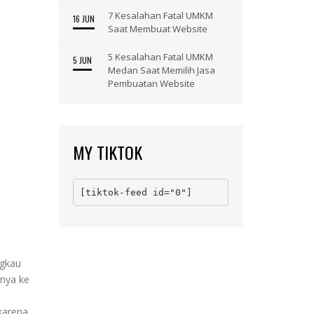
7 Kesalahan Fatal UMKM
16 JUN
Saat Membuat Website
5 Kesalahan Fatal UMKM
5 JUN
Medan Saat Memilih Jasa
Pembuatan Website
MY TIKTOK
[tiktok-feed id="0"]
ngkau
knya ke
karena