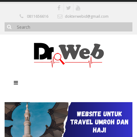
0811656616
dokterwebid@gmail.com