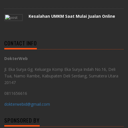
Kesalahan UMKM Saat Mulai Jualan Online
CONTACT INFO
DokterWeb
Jl. Eka Surya Gg. Keluarga Komp Eka Surya Indah No.16, Deli
Tua, Namo Rambe, Kabupaten Deli Serdang, Sumatera Utara
20147
0811656616
dokterwebid@gmail.com
SPONSORED BY