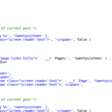
 of current post */
g %s'
, 
'twentysixteen'
),
ass="screen-reader-text">'
, 
'</span>'
, false )
"page-links-title"
>
' . __( '
Pages:
', '
twentysixteen
' ) .
div>
pan>'
,
span>'
,
pan class="screen-reader-text">'
. __( 
'Page'
, 
'twentysi
pan class="screen-reader-text">, </span>'
,
 of current post */
g %s'
, 
'twentysixteen'
),
ass="screen-reader-text">'
, 
'</span>'
, false )