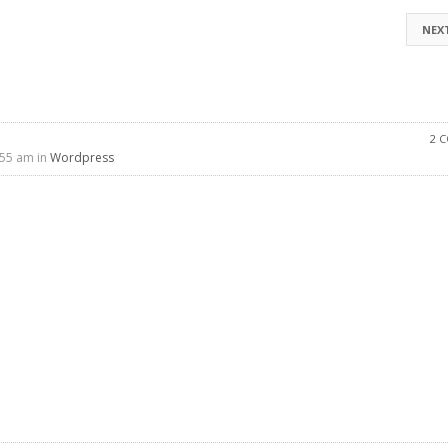
NEX
2 
:55 am in
Wordpress