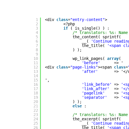
1
<div 
class
=
"entry-content"
>
2
<?php
3
if
( is_single() ) :
4
/* translators: %s: Name
5
the_content( sprintf(
6
__( 
'Continue readin
7
the_title( 
'<span cl
8
) );
9
10
wp_link_pages( 
array
(
11
'before'
=> '
12
<div 
class
=
"page-links"
><span 
class
=
13
'after'
=> '</
14
15
',
16
'link_before'
=> 
'<s
17
'link_after'
=> 
'</
18
'pagelink'
=> 
'<s
19
'separator'
=> 
'<s
20
) );
21
else
:
22
23
/* translators: %s: Name
24
the_excerpt( sprintf(
25
__( 
'Continue readin
26
the_title( 
'<span cl