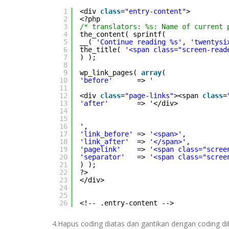
1
<div 
class
=
"entry-content"
>
2
<?php
3
/* translators: %s: Name of current 
4
the_content( sprintf(
5
__( 
'Continue reading %s'
, 
'twentysi
6
the_title( 
'<span class="screen-read
7
) );
8
9
wp_link_pages( 
array
(
10
'before'
=> '
11
12
<div 
class
=
"page-links"
><span 
class
=
13
'after'
=> '</div>
14
15
16
',
17
'link_before'
=> 
'<span>'
,
18
'link_after'
=> 
'</span>'
,
19
'pagelink'
=> 
'<span class="scree
20
'separator'
=> 
'<span class="scree
21
) );
22
?>
23
</div>
24
25
26
<!-- .entry-content -->
4.Hapus coding diatas dan gantikan dengan coding d