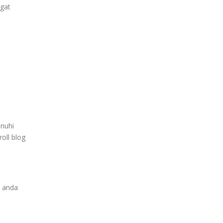
ngat
enuhi
oll blog
i anda