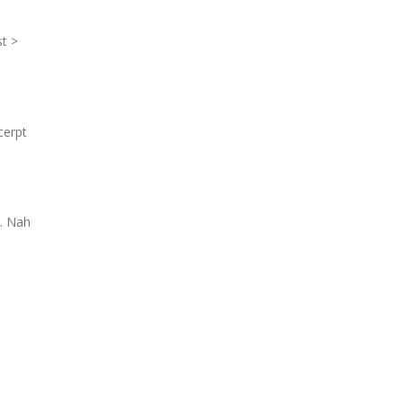
t >
cerpt
e. Nah