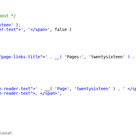
post */
xteen'
),
er-text">'
, 
'</span>'
, false )
"page-links-title"
>
' . __( '
Pages:
', '
twentysixteen
' ) .
n-reader-text">'
. __( 
'Page'
, 
'twentysixteen'
) . 
' </s
n-reader-text">, </span>'
,
ibawah