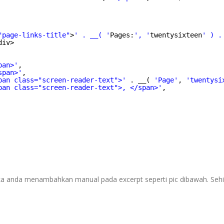
"page-links-title"
>
' . __( '
Pages:
', '
twentysixteen
' ) .
div>
pan>'
,
span>'
,
pan class="screen-reader-text">'
. __( 
'Page'
, 
'twentysi
pan class="screen-reader-text">, </span>'
,
jika anda menambahkan manual pada excerpt seperti pic dibawah. Seh