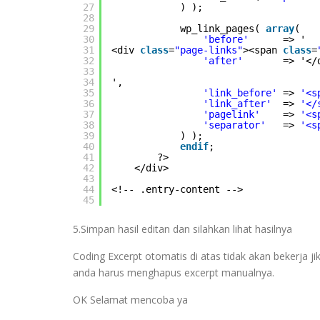
27
) );
28
29
wp_link_pages( 
array
(
30
'before'
=> '
31
<div 
class
=
"page-links"
><span 
class
=
32
'after'
=> '</
33
34
',
35
'link_before'
=> 
'<s
36
'link_after'
=> 
'</
37
'pagelink'
=> 
'<s
38
'separator'
=> 
'<s
39
) );
40
endif
;
41
?>
42
</div>
43
44
<!-- .entry-content -->
45
5.Simpan hasil editan dan silahkan lihat hasilnya
Coding Excerpt otomatis di atas tidak akan bekerja 
anda harus menghapus excerpt manualnya.
OK Selamat mencoba ya