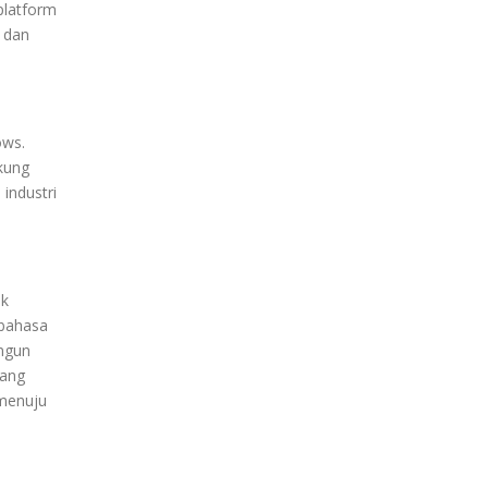
platform
h dan
ows.
kung
industri
ak
 bahasa
ngun
yang
 menuju