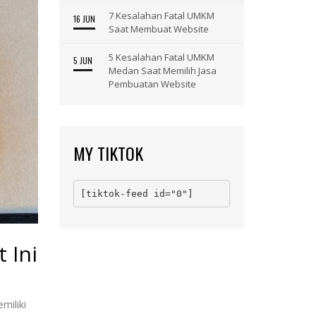
7 Kesalahan Fatal UMKM
16 JUN
Saat Membuat Website
5 Kesalahan Fatal UMKM
5 JUN
Medan Saat Memilih Jasa
Pembuatan Website
MY TIKTOK
[tiktok-feed id="0"]
 Ini
miliki