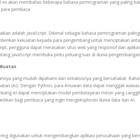
ikel ini akan membahas beberapa bahasa pemrograman yang paling ba
i para pembaca.
aikan adalah JavaScript. Dikenal sebagai bahasa pemrograman palin
mberikan kekuatan kepada para pengembang untuk menciptakan ant
ript, pengguna dapat merasakan situs web yang responsif dan aplika
ntang JavaScript membuka pintu peluang luas di dunia pengembanga
 Buatan
annya yang mudah dipahami dan sintaksisnya yang bersahabat. Bahas
buatan (AI). Dengan Python, para ilmuwan data dapat menggali wawa
embang AI dapat menciptakan model pembelajaran mesin yang canggi
gantikan bagi pembaca yang ingin mengeksplorasi dunia data dan AI.
ing digunakan untuk mengembangkan aplikasi perusahaan yang ber