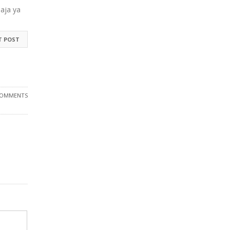
aja ya
T POST
COMMENTS