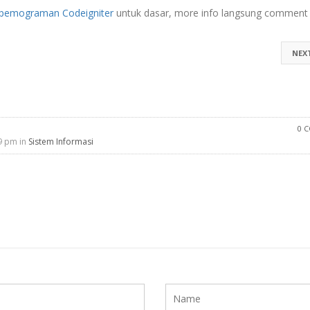
ar pemograman Codeigniter
untuk dasar, more info langsung comment 
NEX
0 
9 pm in
Sistem Informasi