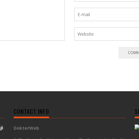
CONTACT INFO
S
ji
DokterWeb