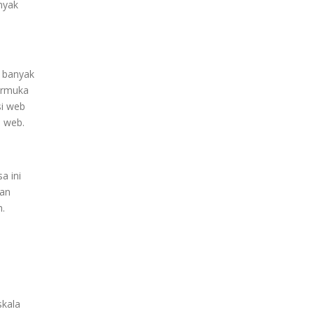
nyak
g banyak
armuka
si web
n web.
a ini
san
h.
skala