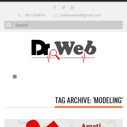
0811656616
dokterwebid@gmail.com
TAG ARCHIVE: 'MODELING'