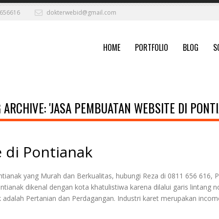
656616
dokterwebid@gmail.com
HOME
PORTFOLIO
BLOG
S
 ARCHIVE: 'JASA PEMBUATAN WEBSITE DI PONTI
 di Pontianak
ianak yang Murah dan Berkualitas, hubungi Reza di 0811 656 616, 
anak dikenal dengan kota khatulistiwa karena dilalui garis lintang n
k adalah Pertanian dan Perdagangan. Industri karet merupakan incom