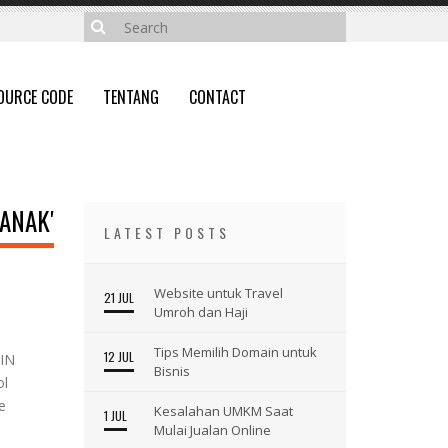
OURCE CODE
TENTANG
CONTACT
ANAK'
LATEST POSTS
Website untuk Travel
21 JUL
Umroh dan Haji
Tips Memilih Domain untuk
12 JUL
PIN
Bisnis
ol
e
Kesalahan UMKM Saat
1 JUL
Mulai Jualan Online