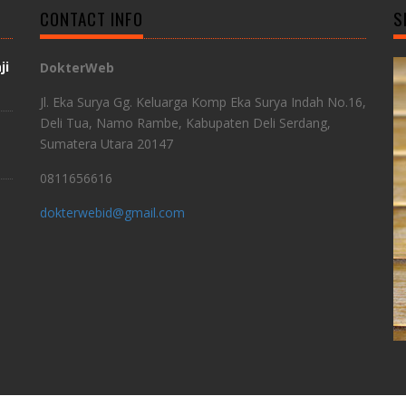
CONTACT INFO
S
ji
DokterWeb
Jl. Eka Surya Gg. Keluarga Komp Eka Surya Indah No.16,
Deli Tua, Namo Rambe, Kabupaten Deli Serdang,
Sumatera Utara 20147
0811656616
dokterwebid@gmail.com