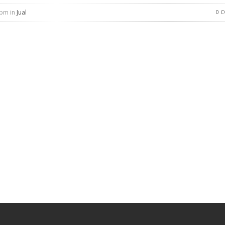
 pm in
Jual
0 