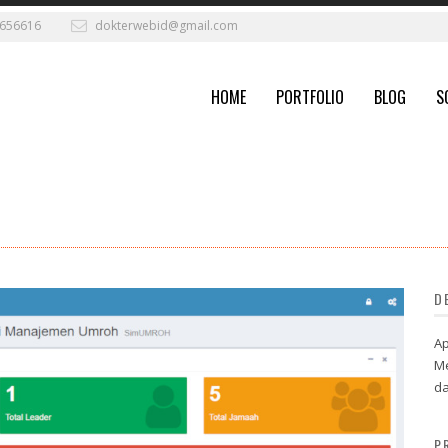
656616
dokterwebid@gmail.com
HOME
PORTFOLIO
BLOG
S
D
Ap
Me
da
P