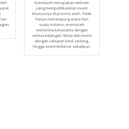
 oleh
Eventaceh merupakan website
yarat
yang mempublikasikan event
n
khususnya di provinsi aceh. Tidak
 Dan
hanya menampung acara dari
bagian
suatu instansi, eventaceh
menerima kerjasama dengan
semua kalangan. Mulai dari event
dengan cakupan kecil, sedang,
hingga event terbesar sekalipun.