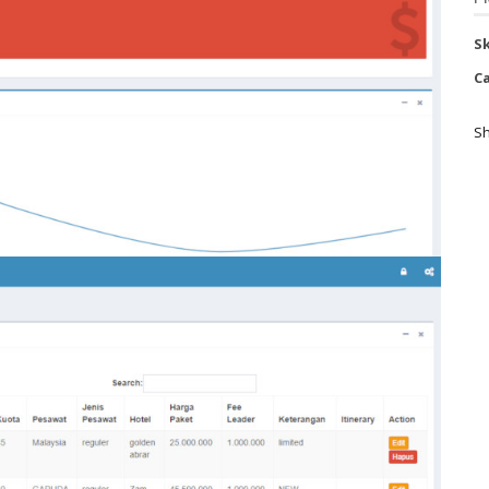
Sk
Ca
Sh